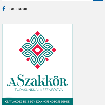
A
R
C
FACEBOOK
H
: