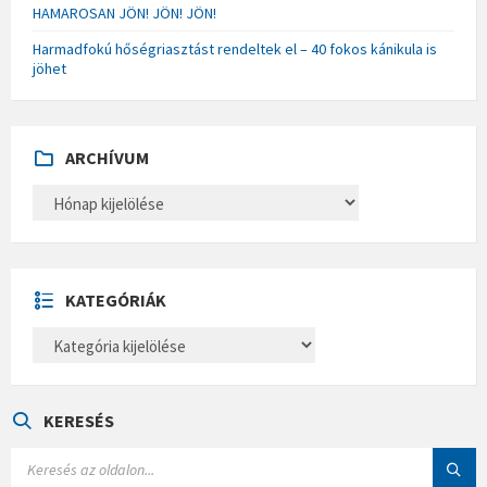
HAMAROSAN JÖN! JÖN! JÖN!
Harmadfokú hőségriasztást rendeltek el – 40 fokos kánikula is
jöhet
ARCHÍVUM
A
R
C
H
Í
V
U
KATEGÓRIÁK
M
K
A
T
E
G
Ó
KERESÉS
R
I
S
Á
E
K