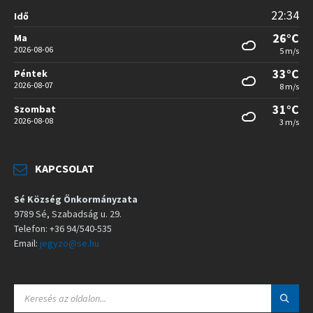
22:34
Idő
26°C
Ma
2026-08-06
5 m/s
33°C
Péntek
2026-08-07
8 m/s
31°C
Szombat
2026-08-08
3 m/s
KAPCSOLAT
Sé Község Önkormányzata
9789 Sé, Szabadság u. 29.
Telefon: +36 94/540-535
Email:
jegyzo@se.hu
S
E
A