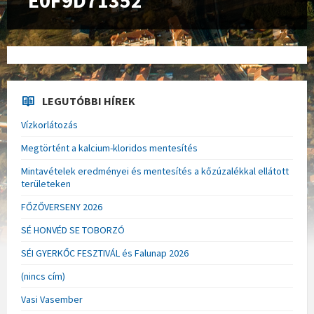
E0F9D71352
LEGUTÓBBI HÍREK
Vízkorlátozás
Megtörtént a kalcium-kloridos mentesítés
Mintavételek eredményei és mentesítés a kőzúzalékkal ellátott
területeken
FŐZŐVERSENY 2026
SÉ HONVÉD SE TOBORZÓ
SÉI GYERKŐC FESZTIVÁL és Falunap 2026
(nincs cím)
Vasi Vasember