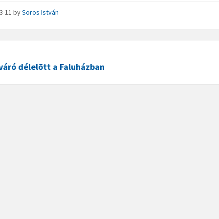
03-11
by
Sörös István
váró délelõtt a Faluházban