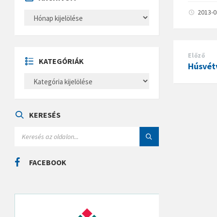
2013-
A
R
C
H
Í
V
Előző
U
KATEGÓRIÁK
M
Húsvét
K
A
T
E
G
Ó
KERESÉS
R
I
S
Á
E
K
A
R
C
FACEBOOK
H
: