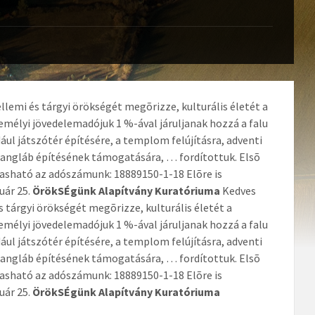
llemi és tárgyi örökségét megõrizze, kulturális életét a
mélyi jövedelemadójuk 1 %-ával járuljanak hozzá a falu
ul játszótér építésére, a templom felújításra, adventi
rangláb építésének támogatására, … fordítottuk. Elsõ
vasható az adószámunk: 18889150-1-18 Elõre is
uár 25.
ÖrökSÉgünk Alapítvány Kuratóriuma
Kedves
s tárgyi örökségét megõrizze, kulturális életét a
mélyi jövedelemadójuk 1 %-ával járuljanak hozzá a falu
ul játszótér építésére, a templom felújításra, adventi
rangláb építésének támogatására, … fordítottuk. Elsõ
vasható az adószámunk: 18889150-1-18 Elõre is
uár 25.
ÖrökSÉgünk Alapítvány Kuratóriuma