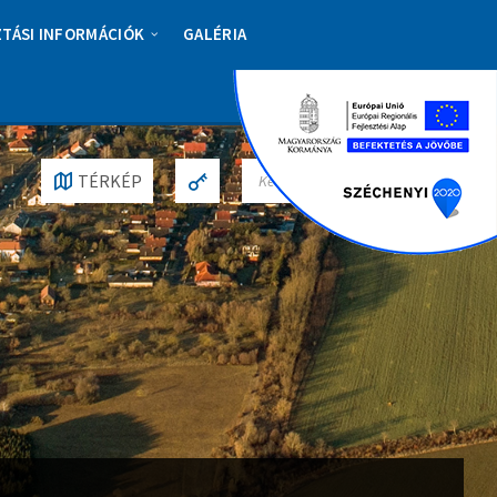
ZTÁSI INFORMÁCIÓK
GALÉRIA
S
TÉRKÉP
E
A
R
C
H
: