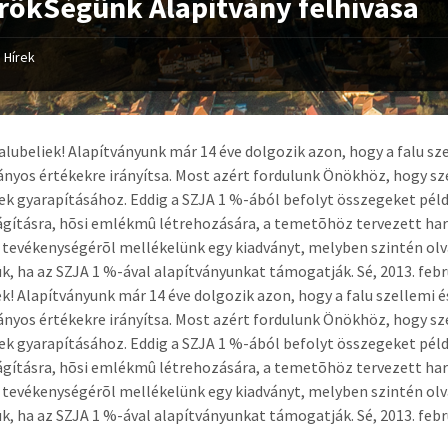
rökSégünk Alapítvány felhívása
Hírek
alubeliek! Alapítványunk már 14 éve dolgozik azon, hogy a falu sze
yos értékekre irányítsa. Most azért fordulunk Önökhöz, hogy sze
ek gyarapításához. Eddig a SZJA 1 %-ából befolyt összegeket példá
lágításra, hõsi emlékmû létrehozására, a temetõhöz tervezett ha
 tevékenységérõl mellékelünk egy kiadványt, melyben szintén ol
k, ha az SZJA 1 %-ával alapítványunkat támogatják. Sé, 2013. febr
ek! Alapítványunk már 14 éve dolgozik azon, hogy a falu szellemi é
yos értékekre irányítsa. Most azért fordulunk Önökhöz, hogy sze
ek gyarapításához. Eddig a SZJA 1 %-ából befolyt összegeket példá
lágításra, hõsi emlékmû létrehozására, a temetõhöz tervezett ha
 tevékenységérõl mellékelünk egy kiadványt, melyben szintén ol
k, ha az SZJA 1 %-ával alapítványunkat támogatják. Sé, 2013. febr