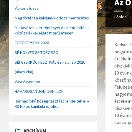
Az Ö
Vízkorlátozás
Főoldal
/
Megtörtént a kalcium-kloridos mentesítés
Mintavételek eredményei és mentesítés a
kőzúzalékkal ellátott területeken
FŐZŐVERSENY 2026
Kedves F
hagyomán
SÉ HONVÉD SE TOBORZÓ
értékein
SÉI GYERKŐC FESZTIVÁL és Falunap 2026
díszkivi
(nincs cím)
10 évünk
köszönjü
Vasi Vasember
Falubeli
HAMAROSAN JÖN! JÖN! JÖN!
hagyomán
értékein
Harmadfokú hőségriasztást rendeltek el –
40 fokos kánikula is jöhet
díszkivi
10 évünk
köszönjü
ARCHÍVUM