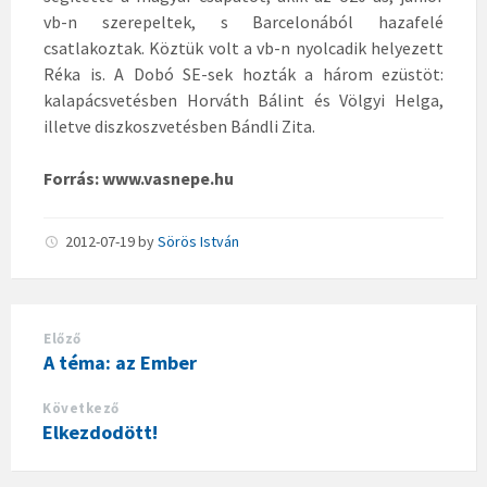
vb-n szerepeltek, s Barcelonából
hazafelé
csatlakoztak. Köztük volt a vb-n nyolcadik helyezett
Réka is. A Dobó SE-sek hozták a három ezüstöt:
kalapácsvetésben Horváth Bálint és Völgyi Helga,
illetve diszkoszvetésben Bándli Zita.
Forrás: www.vasnepe.hu
2012-07-19
by
Sörös István
Előző
A téma: az Ember
Következő
Elkezdodött!