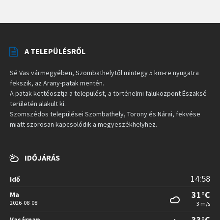
A TELEPÜLÉSRŐL
Sé Vas vármegyében, Szombathelytől mintegy 5 km-re nyugatra
fekszik, az Arany-patak mentén.
A patak kettéosztja a települést, a történelmi faluközpont Északsé
területén alakult ki.
Szomszédos települései Szombathely, Torony és Nárai, fekvése
miatt szorosan kapcsolódik a megyeszékhelyhez.
IDŐJÁRÁS
14:58
Idő
31°C
Ma
2026-08-08
3 m/s
33°C
Vasárnap