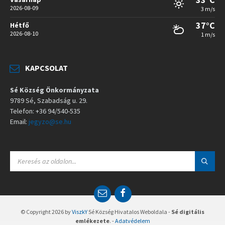
2026-08-09
3 m/s
37°C
Hétfő
2026-08-10
1 m/s
KAPCSOLAT
Sé Község Önkormányzata
9789 Sé, Szabadság u. 29.
Telefon: +36 94/540-535
Email:
jegyzo@se.hu
S
E
A
R
C
E
F
H
m
a
:
a
c
© Copyright 2026 by
ViszkY
Sé Község Hivatalos Weboldala -
Sé digitális
i
e
emlékezete
. -
Adatvédelem