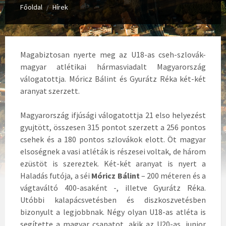
Főoldal
Hírek
/
Magabiztosan nyerte meg az U18-as cseh-szlovák-
magyar atlétikai hármasviadalt Magyarország
válogatottja. Móricz Bálint és Gyurátz Réka két-két
aranyat szerzett.
Magyarország ifjúsági válogatottja 21 elso helyezést
gyujtött, összesen 315 pontot szerzett a 256 pontos
csehek és a 180 pontos szlovákok elott. Öt magyar
elsoségnek a vasi atléták is részesei voltak, de három
ezüstöt is szereztek. Két-két aranyat is nyert a
Haladás futója, a séi
Móricz Bálint
– 200 méteren és a
vágtaváltó 400-asaként -, illetve
Gyurátz Réka.
Utóbbi kalapácsvetésben és diszkoszvetésben
bizonyult a legjobbnak. Négy olyan U18-as
atléta is
segítette a magyar csapatot, akik az U20-as, junior