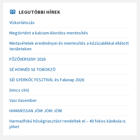
LEGUTÓBBI HÍREK
Vízkorlátozás
Megtörtént a kalcium-kloridos mentesítés
Mintavételek eredményei és mentesítés a kőzúzalékkal ellátott
területeken
FŐZŐVERSENY 2026
SÉ HONVÉD SE TOBORZÓ
SÉI GYERKŐC FESZTIVÁL és Falunap 2026
(nincs cím)
Vasi Vasember
HAMAROSAN JÖN! JÖN! JÖN!
Harmadfokú hőségriasztást rendeltek el – 40 fokos kánikula is
jöhet