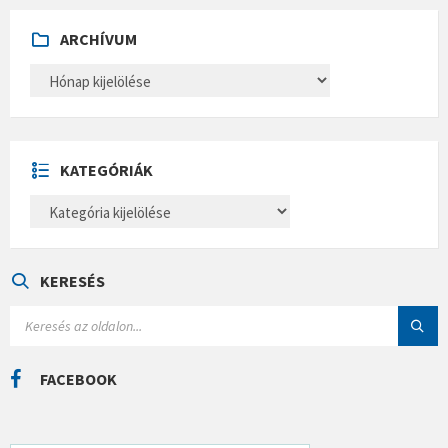
ARCHÍVUM
A
R
C
H
Í
V
U
KATEGÓRIÁK
M
K
A
T
E
G
Ó
KERESÉS
R
I
S
Á
E
K
A
R
C
FACEBOOK
H
: