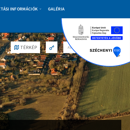
ZTÁSI INFORMÁCIÓK
GALÉRIA
S
TÉRKÉP
E
A
R
C
H
: