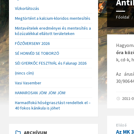
Anti
Vízkorlátozás
Főoldal
/
Megtörtént a kalcium-kloridos mentesítés
Mintavételek eredményei és mentesítés a
kőzúzalékkal ellátott területeken
FŐZŐVERSENY 2026
Hagyomán
óra köz
SÉ HONVÉD SE TOBORZÓ
k, cd-k,
SÉI GYERKŐC FESZTIVÁL és Falunap 2026
(nincs cím)
Az árusí
30/9064
Vasi Vasember
HAMAROSAN JÖN! JÖN! JÖN!
2011-
Harmadfokú hőségriasztást rendeltek el –
40 fokos kánikula is jöhet
Előző
Az MK 3
ARCHÍVUM