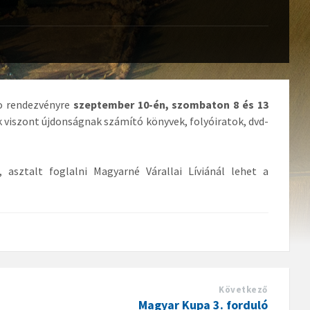
so rendezvényre
szeptember 10-én, szombaton 8 és 13
k viszont újdonságnak számító könyvek, folyóiratok, dvd-
, asztalt foglalni Magyarné Várallai Líviánál lehet a
Következő
Magyar Kupa 3. forduló