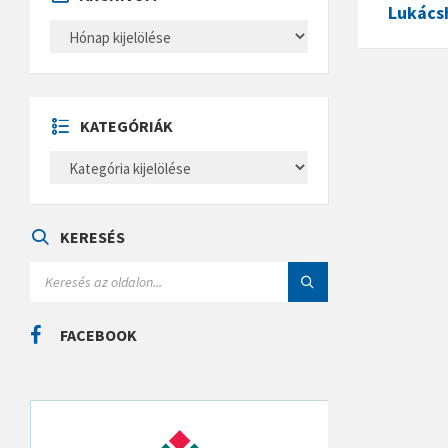
Lukács
A
R
C
H
Í
V
U
KATEGÓRIÁK
M
K
A
T
E
G
Ó
KERESÉS
R
I
S
Á
E
K
A
R
C
FACEBOOK
H
: