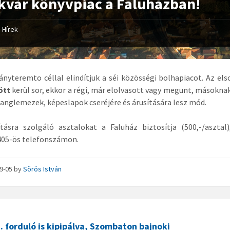
kvár könyvpiac a Faluházban!
Hírek
yteremto céllal elindítjuk a séi közösségi bolhapiacot. Az el
ött
kerül sor, ekkor a régi, már elolvasott vagy megunt, másokna
 hanglemezek, képeslapok cseréjére és árusítására lesz mód.
tásra szolgáló asztalokat a Faluház biztosítja (500,-/asztal)
405-ös telefonszámon.
09-05
by
Sörös István
. forduló is kipipálva, Szombaton bajnoki