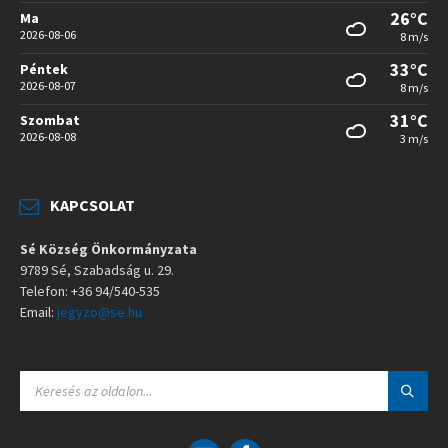
26°C
Ma
2026-08-06
8 m/s
33°C
Péntek
2026-08-07
8 m/s
31°C
Szombat
2026-08-08
3 m/s
KAPCSOLAT
Sé Község Önkormányzata
9789 Sé, Szabadság u. 29.
Telefon: +36 94/540-535
Email:
jegyzo@se.hu
S
E
A
R
C
E
F