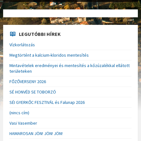
LEGUTÓBBI HÍREK
Vízkorlátozás
Megtörtént a kalcium-kloridos mentesítés
Mintavételek eredményei és mentesítés a kőzúzalékkal ellátott
területeken
FŐZŐVERSENY 2026
SÉ HONVÉD SE TOBORZÓ
SÉI GYERKŐC FESZTIVÁL és Falunap 2026
(nincs cím)
Vasi Vasember
HAMAROSAN JÖN! JÖN! JÖN!