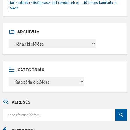
Harmadfokú hőségriasztást rendeltek el – 40 fokos kánikula is
jöhet
ARCHÍVUM
A
R
C
H
Í
V
U
KATEGÓRIÁK
M
K
A
T
E
G
Ó
KERESÉS
R
I
S
Á
E
K
A
R
C