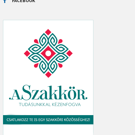
FACEBOOK
H
: