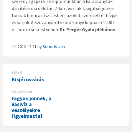
szerény agapéra. Templomunkban a karácsonyfák
díszítése ma délután 2-kor lesz, akik segítségünkre
tudnak lenni a díszítésben, azokat szeretettel hívjuk
és várjuk. A Szûzanyáról szóló könyv kapható 1200 ft-
os áron a sekrestyében.
Dr. Perger Gyula plébános
2012-12-21
by
Sörös István
Előző
Kisjézusvárás
Következő
Fagyok jönnek, a
Vasivíz a
veszélyekre
figyelmeztet