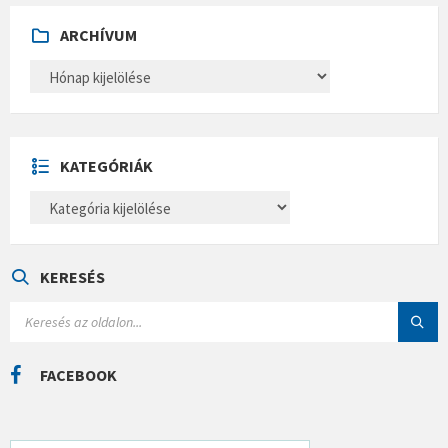
ARCHÍVUM
A
R
C
H
Í
V
U
KATEGÓRIÁK
M
K
A
T
E
G
Ó
KERESÉS
R
I
S
Á
E
K
A
R
C
FACEBOOK
H
: