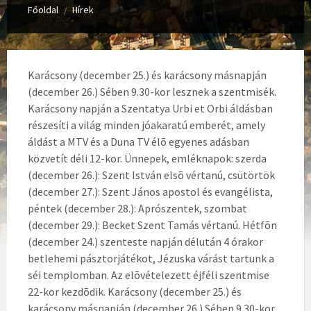
Főoldal
Hírek
/
Karácsony (december 25.) és karácsony másnapján
(december 26.) Sében 9.30-kor lesznek a szentmisék.
Karácsony napján a Szentatya Urbi et Orbi áldásban
részesíti a világ minden jóakaratú emberét, amely
áldást a MTV és a Duna TV élõ egyenes adásban
közvetít déli 12-kor.
Ünnepek, emléknapok: szerda
(december 26.): Szent István elsõ vértanú, csütörtök
(december 27.): Szent János apostol és evangélista,
péntek (december 28.): Aprószentek, szombat
(december 29.): Becket Szent Tamás vértanú. Hétfõn
(december 24.) szenteste napján délután 4 órakor
betlehemi pásztorjátékot, Jézuska várást tartunk a
séi templomban. Az elõvételezett éjféli szentmise
22-kor kezdõdik. Karácsony (december 25.) és
karácsony másnapján (december 26.) Sében 9.30-kor