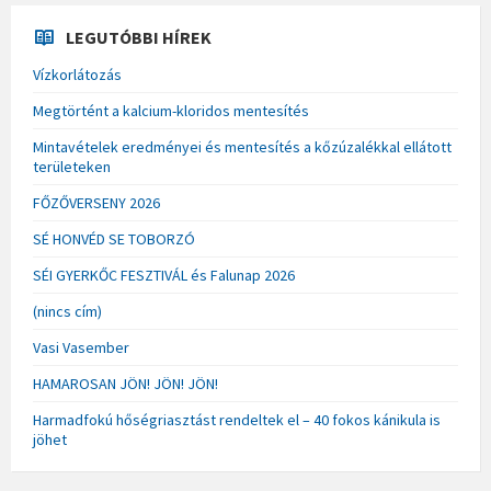
LEGUTÓBBI HÍREK
Vízkorlátozás
Megtörtént a kalcium-kloridos mentesítés
Mintavételek eredményei és mentesítés a kőzúzalékkal ellátott
területeken
FŐZŐVERSENY 2026
SÉ HONVÉD SE TOBORZÓ
SÉI GYERKŐC FESZTIVÁL és Falunap 2026
(nincs cím)
Vasi Vasember
HAMAROSAN JÖN! JÖN! JÖN!
Harmadfokú hőségriasztást rendeltek el – 40 fokos kánikula is
jöhet