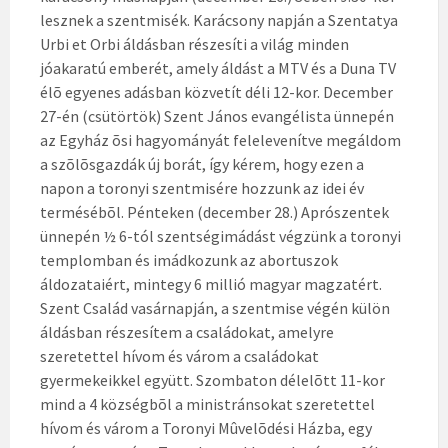
lesznek a szentmisék. Karácsony napján a Szentatya
Urbi et Orbi áldásban részesíti a világ minden
jóakaratú emberét, amely áldást a MTV és a Duna TV
élõ egyenes adásban közvetít déli 12-kor. December
27-én (csütörtök) Szent János evangélista ünnepén
az Egyház õsi hagyományát felelevenítve megáldom
a szõlõsgazdák új borát, így kérem, hogy ezen a
napon a toronyi szentmisére hozzunk az idei év
termésébõl. Pénteken (december 28.) Aprószentek
ünnepén ½ 6-tól szentségimádást végzünk a toronyi
templomban és imádkozunk az abortuszok
áldozataiért, mintegy 6 millió magyar magzatért.
Szent Család vasárnapján, a szentmise végén külön
áldásban részesítem a családokat, amelyre
szeretettel hívom és várom a családokat
gyermekeikkel együtt. Szombaton délelõtt 11-kor
mind a 4 községbõl a ministránsokat szeretettel
hívom és várom a Toronyi Mûvelõdési Házba, egy