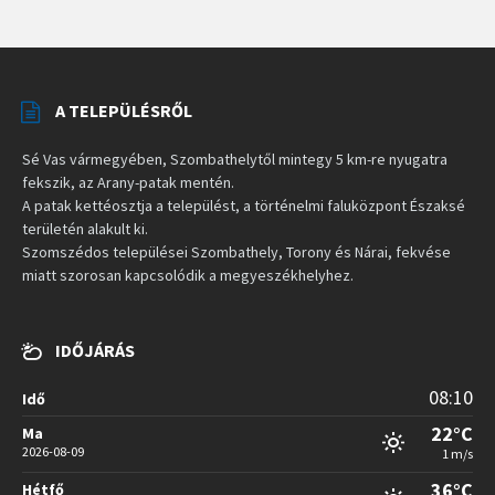
A TELEPÜLÉSRŐL
Sé Vas vármegyében, Szombathelytől mintegy 5 km-re nyugatra
fekszik, az Arany-patak mentén.
A patak kettéosztja a települést, a történelmi faluközpont Északsé
területén alakult ki.
Szomszédos települései Szombathely, Torony és Nárai, fekvése
miatt szorosan kapcsolódik a megyeszékhelyhez.
IDŐJÁRÁS
08:10
Idő
22°C
Ma
2026-08-09
1 m/s
36°C
Hétfő