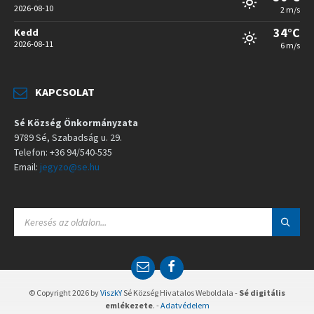
2026-08-10
2 m/s
34°C
Kedd
2026-08-11
6 m/s
KAPCSOLAT
Sé Község Önkormányzata
9789 Sé, Szabadság u. 29.
Telefon: +36 94/540-535
Email:
jegyzo@se.hu
S
E
A
R
C
E
F
H
m
a
:
a
c
© Copyright 2026 by
ViszkY
Sé Község Hivatalos Weboldala -
Sé digitális
i
e
emlékezete
. -
Adatvédelem
l
b