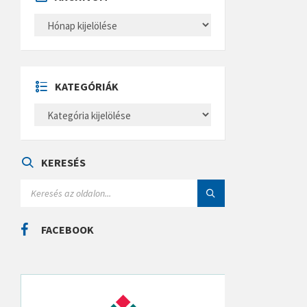
A
R
C
H
Í
V
U
KATEGÓRIÁK
M
K
A
T
E
G
Ó
KERESÉS
R
I
S
Á
E
K
A
R
C
FACEBOOK
H
: