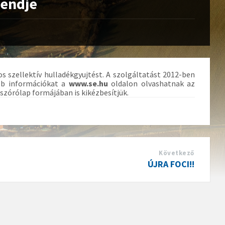
rendje
os szellektív hulladékgyujtést. A szolgáltatást 2012-ben
ebb információkat a
www.se.hu
oldalon olvashatnak az
szórólap formájában is kikézbesítjük.
Következő
ÚJRA FOCI!!