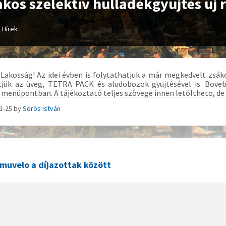
ákos szelektív hulladékgyujtés új 
Hírek
 Lakosság! Az idei évben is folytathatjuk a már megkedvelt zsák
ítjük az üveg, TETRA PACK és aludobozok gyujtésével is. Bov
menüpontban. A tájékoztató teljes szövege innen letöltheto, de 
01-25
by
Sörös István
muvelo a díjazottak között