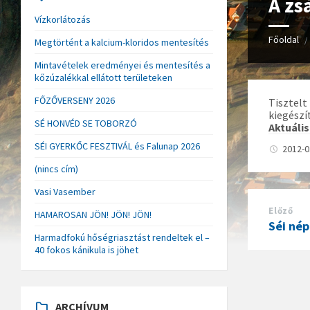
A zs
Vízkorlátozás
Főoldal
/
Megtörtént a kalcium-kloridos mentesítés
Mintavételek eredményei és mentesítés a
kőzúzalékkal ellátott területeken
FŐZŐVERSENY 2026
Tisztelt
kiegész
SÉ HONVÉD SE TOBORZÓ
Aktuális
SÉI GYERKŐC FESZTIVÁL és Falunap 2026
2012-
(nincs cím)
Vasi Vasember
Előző
HAMAROSAN JÖN! JÖN! JÖN!
Séi nép
Harmadfokú hőségriasztást rendeltek el –
40 fokos kánikula is jöhet
ARCHÍVUM