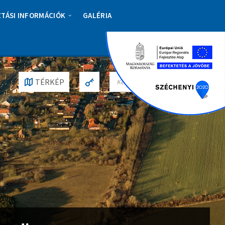
ZTÁSI INFORMÁCIÓK
GALÉRIA
S
TÉRKÉP
E
A
R
C
H
: