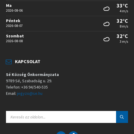
33°C
Ma
2026-08-06
4 m/s
32°C
Péntek
2026-08-07
8 m/s
32°C
Szombat
2026-08-08
3 m/s
KAPCSOLAT
Sé Község Önkormányzata
9789 Sé, Szabadság u. 29.
Telefon: +36 94/540-535
Email:
jegyzo@se.hu
S
E
A
R
C
E
F