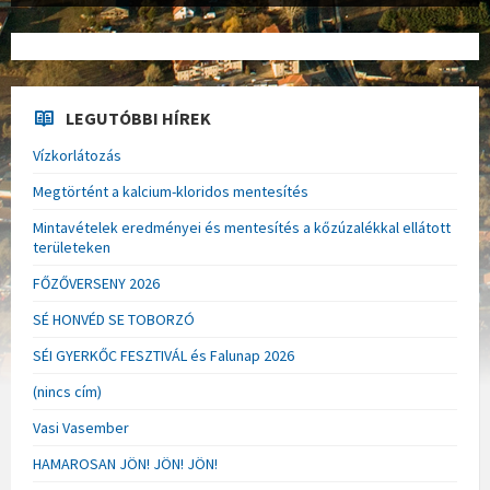
LEGUTÓBBI HÍREK
Vízkorlátozás
Megtörtént a kalcium-kloridos mentesítés
Mintavételek eredményei és mentesítés a kőzúzalékkal ellátott
területeken
FŐZŐVERSENY 2026
SÉ HONVÉD SE TOBORZÓ
SÉI GYERKŐC FESZTIVÁL és Falunap 2026
(nincs cím)
Vasi Vasember
HAMAROSAN JÖN! JÖN! JÖN!