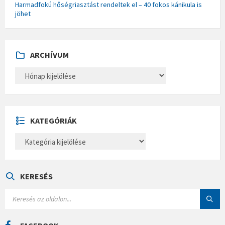
Harmadfokú hőségriasztást rendeltek el – 40 fokos kánikula is
jöhet
ARCHÍVUM
A
R
C
H
Í
V
U
KATEGÓRIÁK
M
K
A
T
E
G
Ó
KERESÉS
R
I
S
Á
E
K
A
R
C