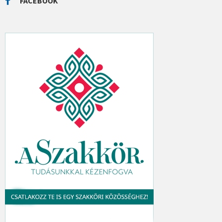
FACEBOOK
H
: