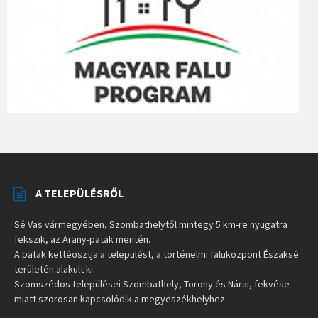
A TELEPÜLÉSRŐL
Sé Vas vármegyében, Szombathelytől mintegy 5 km-re nyugatra
fekszik, az Arany-patak mentén.
A patak kettéosztja a települést, a történelmi faluközpont Északsé
területén alakult ki.
Szomszédos települései Szombathely, Torony és Nárai, fekvése
miatt szorosan kapcsolódik a megyeszékhelyhez.