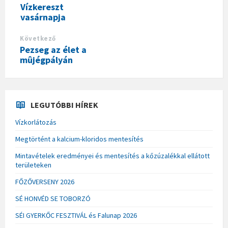
Vízkereszt
vasárnapja
Következő
Pezseg az élet a
mûjégpályán
LEGUTÓBBI HÍREK
Vízkorlátozás
Megtörtént a kalcium-kloridos mentesítés
Mintavételek eredményei és mentesítés a kőzúzalékkal ellátott
területeken
FŐZŐVERSENY 2026
SÉ HONVÉD SE TOBORZÓ
SÉI GYERKŐC FESZTIVÁL és Falunap 2026