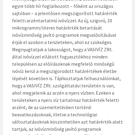
egyre több hír foglalkozott – fõként az országos
sajtóban – a jelentõsen megszigorított határérték
feletti arzéntartalmú ivóvízzel. Az új, szigorú, 10
mikrogramm/literes határérték betartását
ivóvízminõség javító programok megvalósításával
érjük el azokon a területeken, ahol ez szükséges.
Megnyugtatjuk a lakosságot, hogy a VASIVÍZ ZRt.
által ivóvízzel ellátott fogyasztókhoz minden
településen az elõírásoknak megfelelõ minõségû
ivóvíz kerül a megszigorodott határértékek életbe
lépését követõen is. Tájékoztatjuk felhasználóinkat,
hogy a VASIVÍZ ZRt. szolgáltatási területén is van,
ahol megjelenik az arzén a nyers vízben. Ezeken a
területeken a nyers víz tartalmaz határérték feletti
arzént, de az üzemeltetésben történõ
beavatkozásoknak, illetve a technológiai
változtatásoknak köszönhetõen azt határérték alatt
tartjuk, az ivóvízminõség javító programok