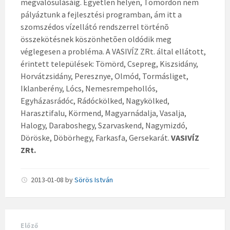
megvalósulásáig. Egyetlen helyen, Tömördön nem
pályáztunk a fejlesztési programban, ám itt a
szomszédos vízellátó rendszerrel történõ
összekötésnek köszönhetõen oldódik meg
véglegesen a probléma. A VASIVÍZ ZRt. által ellátott,
érintett települések: Tömörd, Csepreg, Kiszsidány,
Horvátzsidány, Peresznye, Olmód, Tormásliget,
Iklanberény, Lócs, Nemesrempehollós,
Egyházasrádóc, Rádóckölked, Nagykölked,
Harasztifalu, Körmend, Magyarnádalja, Vasalja,
Halogy, Daraboshegy, Szarvaskend, Nagymizdó,
Döröske, Döbörhegy, Farkasfa, Gersekarát.
VASIVÍZ
ZRt.
2013-01-08
by
Sörös István
Előző