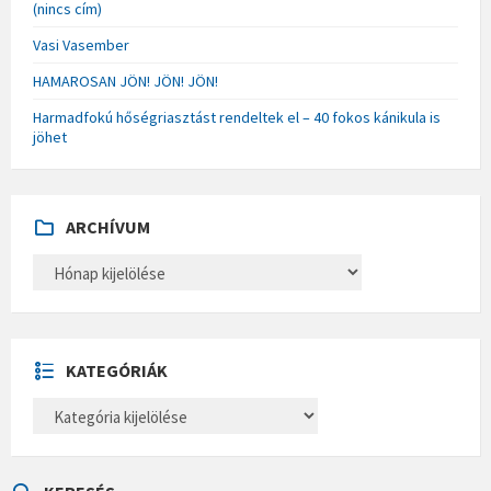
(nincs cím)
Vasi Vasember
HAMAROSAN JÖN! JÖN! JÖN!
Harmadfokú hőségriasztást rendeltek el – 40 fokos kánikula is
jöhet
ARCHÍVUM
A
R
C
H
Í
V
U
KATEGÓRIÁK
M
K
A
T
E
G
Ó