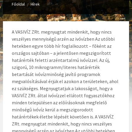
Főoldal
Hírek
/
A VASIVÍZ ZRt. megnyugtat mindenkit, hogy nincs
veszélyes mennyiségû arzén az ivóvízben Az utóbbi
hetekben egyre több hír foglalkozott – fõként az
országos sajtóban – a jelentõsen megszigorított
határérték feletti arzéntartalmú ivóvízzel. Az új,
szigorú, 10 mikrogramm/literes határérték
betartását ivóvízminõség javító programok
megvalósításával érjük el azokon a területeken, ahol
ez szükséges. Megnyugtatjuk a lakosságot, hogy a
VASIVÍZ ZRt. által ivóvízzel ellátott fogyasztókhoz
minden településen az elõírásoknak megfelelõ
minõségû ivóvíz kerül a megszigorodott
határértékek életbe lépését követõen is.
A VASIVÍZ
ZRt. megnyugtat mindenkit, hogy nincs veszélyes
mennyiségû arzén az ivóvízben Az utóbbi hetekben