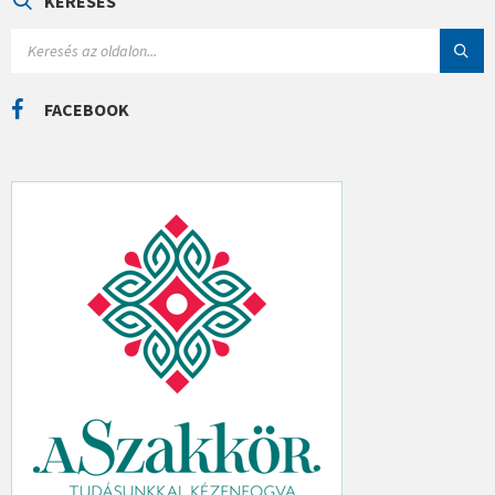
KERESÉS
R
I
S
Á
E
K
A
R
C
FACEBOOK
H
: