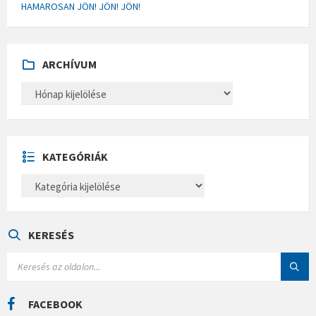
HAMAROSAN JÖN! JÖN! JÖN!
ARCHÍVUM
A
R
C
H
Í
V
U
KATEGÓRIÁK
M
K
A
T
E
G
Ó
KERESÉS
R
I
S
Á
E
K
A
R
C
FACEBOOK
H