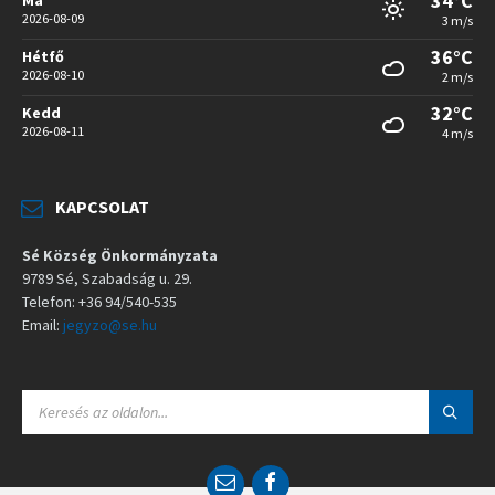
34°C
2026-08-09
3 m/s
36°C
Hétfő
2026-08-10
2 m/s
32°C
Kedd
2026-08-11
4 m/s
KAPCSOLAT
Sé Község Önkormányzata
9789 Sé, Szabadság u. 29.
Telefon: +36 94/540-535
Email:
jegyzo@se.hu
S
E
A
R
C
E
F
H
m
a