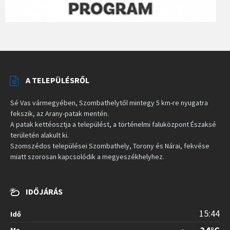
A TELEPÜLÉSRŐL
Sé Vas vármegyében, Szombathelytől mintegy 5 km-re nyugatra
fekszik, az Arany-patak mentén.
A patak kettéosztja a települést, a történelmi faluközpont Északsé
területén alakult ki.
Szomszédos települései Szombathely, Torony és Nárai, fekvése
miatt szorosan kapcsolódik a megyeszékhelyhez.
IDŐJÁRÁS
15:44
Idő
Ma