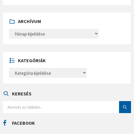
ARCHÍVUM
A
R
C
H
Í
V
U
KATEGÓRIÁK
M
K
A
T
E
G
Ó
KERESÉS
R
I
S
Á
E
K
A
R
C
FACEBOOK
H
: