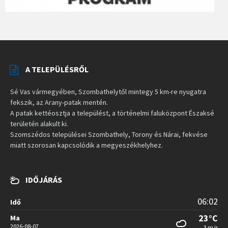
A TELEPÜLÉSRŐL
Sé Vas vármegyében, Szombathelytől mintegy 5 km-re nyugatra
fekszik, az Arany-patak mentén.
A patak kettéosztja a települést, a történelmi faluközpont Északsé
területén alakult ki.
Szomszédos települései Szombathely, Torony és Nárai, fekvése
miatt szorosan kapcsolódik a megyeszékhelyhez.
IDŐJÁRÁS
06:02
Idő
23°C
Ma
2026-08-07
3 m/s