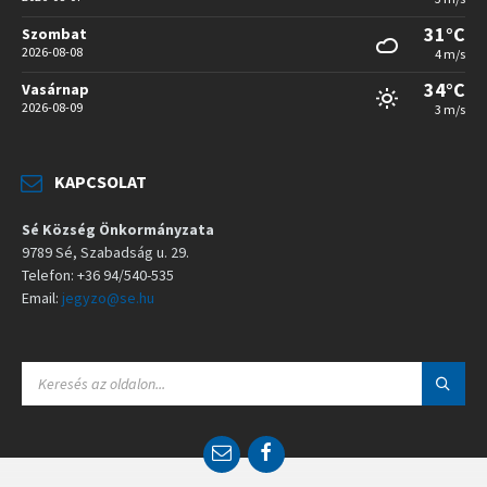
31°C
Szombat
2026-08-08
4 m/s
34°C
Vasárnap
2026-08-09
3 m/s
KAPCSOLAT
Sé Község Önkormányzata
9789 Sé, Szabadság u. 29.
Telefon: +36 94/540-535
Email:
jegyzo@se.hu
S
E
A
R
C
E
F
H
m
a
:
a
c