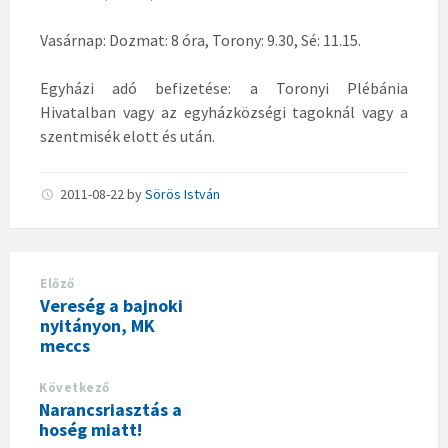
Vasárnap: Dozmat: 8 óra, Torony: 9.30, Sé: 11.15.
Egyházi adó befizetése: a Toronyi Plébánia
Hivatalban vagy az egyházközségi tagoknál vagy a
szentmisék elott és után.
2011-08-22
by
Sörös István
Előző
Vereség a bajnoki
nyitányon, MK
meccs
Következő
Narancsriasztás a
hoség miatt!