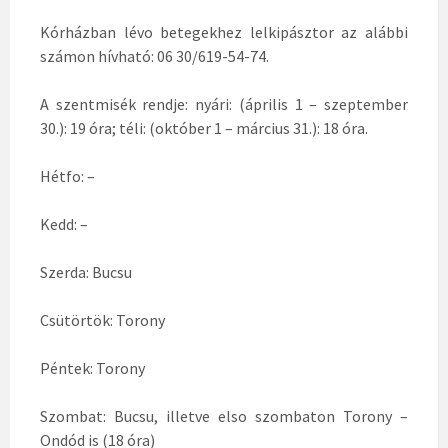
Kórházban lévo betegekhez lelkipásztor az alábbi
számon hívható: 06 30/619-54-74.
A szentmisék rendje: nyári: (április 1 – szeptember
30.): 19 óra; téli: (október 1 – március 31.): 18 óra.
Hétfo: –
Kedd: –
Szerda: Bucsu
Csütörtök: Torony
Péntek: Torony
Szombat: Bucsu, illetve elso szombaton Torony –
Ondód is (18 óra)