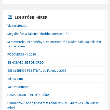
LEGUTÓBBI HÍREK
Vízkorlátozás
Megtörtént a kalcium-kloridos mentesítés
Mintavételek eredményei és mentesítés a kőzúzalékkal ellátott
területeken
FŐZŐVERSENY 2026
SÉ HONVÉD SE TOBORZÓ
SÉI GYERKŐC FESZTIVÁL és Falunap 2026
(nincs cím)
Vasi Vasember
HAMAROSAN JÖN! JÖN! JÖN!
Harmadfokú hőségriasztást rendeltek el – 40 fokos kánikula is
jöhet