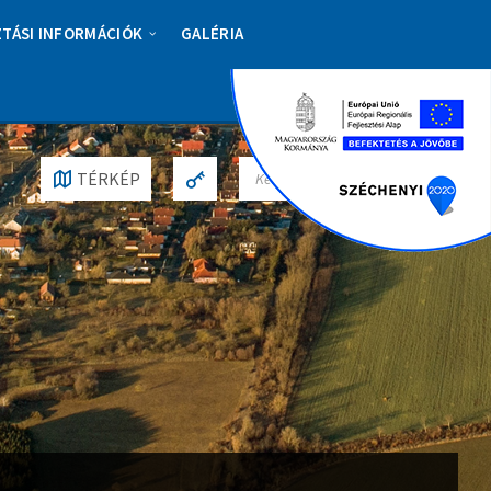
ZTÁSI INFORMÁCIÓK
GALÉRIA
S
TÉRKÉP
E
A
R
C
H
: