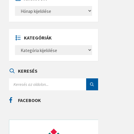
A
R
C
H
Í
V
U
KATEGÓRIÁK
M
K
A
T
E
G
Ó
KERESÉS
R
I
S
Á
E
K
A
R
C
FACEBOOK
H
: