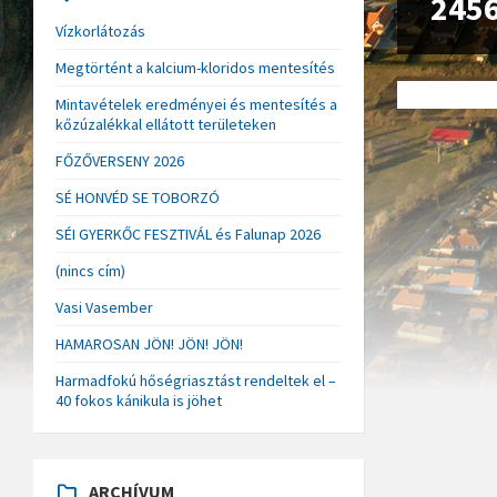
245
Vízkorlátozás
Megtörtént a kalcium-kloridos mentesítés
Mintavételek eredményei és mentesítés a
kőzúzalékkal ellátott területeken
FŐZŐVERSENY 2026
SÉ HONVÉD SE TOBORZÓ
SÉI GYERKŐC FESZTIVÁL és Falunap 2026
(nincs cím)
Vasi Vasember
HAMAROSAN JÖN! JÖN! JÖN!
Harmadfokú hőségriasztást rendeltek el –
40 fokos kánikula is jöhet
ARCHÍVUM