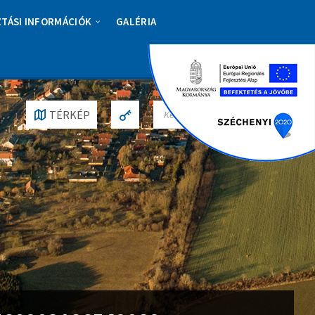
ZTÁSI INFORMÁCIÓK
GALÉRIA
S
TÉRKÉP
E
A
R
C
H
: