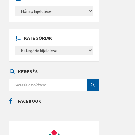
A
R
C
H
Í
V
U
KATEGÓRIÁK
M
K
A
T
E
G
Ó
KERESÉS
R
I
S
Á
E
K
A
R
C
FACEBOOK
H
: