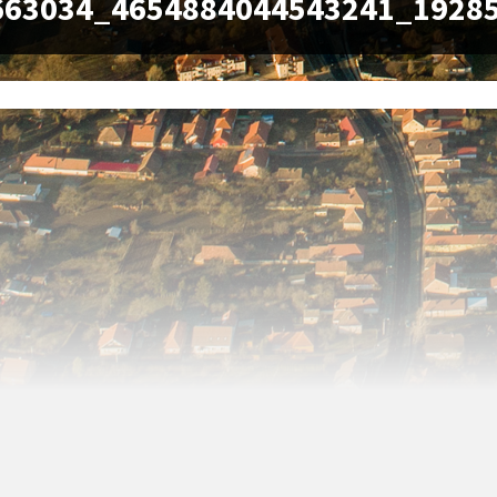
663034_4654884044543241_1928