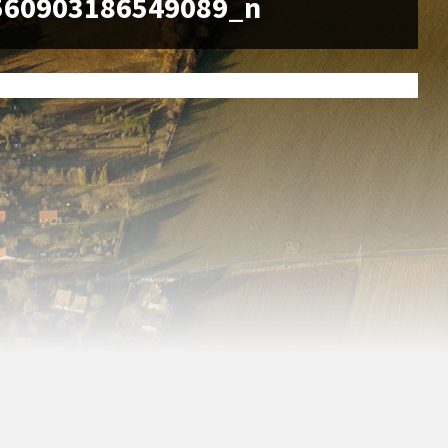
560903186549089_n