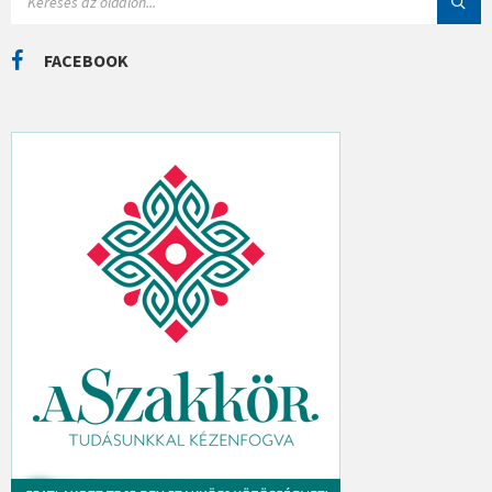
E
K
A
R
C
FACEBOOK
H
: