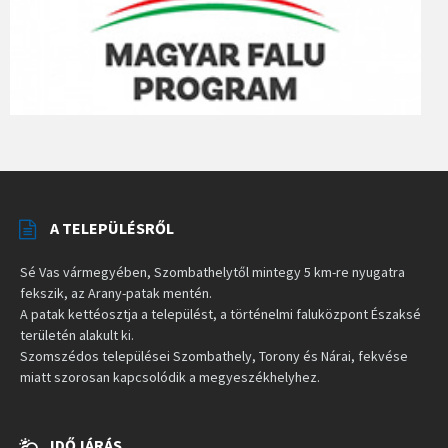
A TELEPÜLÉSRŐL
Sé Vas vármegyében, Szombathelytől mintegy 5 km-re nyugatra
fekszik, az Arany-patak mentén.
A patak kettéosztja a települést, a történelmi faluközpont Északsé
területén alakult ki.
Szomszédos települései Szombathely, Torony és Nárai, fekvése
miatt szorosan kapcsolódik a megyeszékhelyhez.
IDŐJÁRÁS