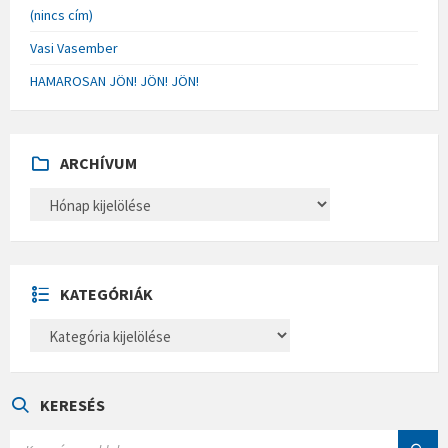
(nincs cím)
Vasi Vasember
HAMAROSAN JÖN! JÖN! JÖN!
ARCHÍVUM
A
R
C
H
Í
V
U
KATEGÓRIÁK
M
K
A
T
E
G
Ó
KERESÉS
R
I
S
Á