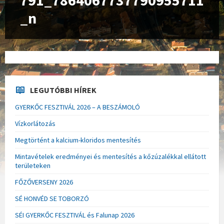
791_7864067737790955711
_n
LEGUTÓBBI HÍREK
GYERKŐC FESZTIVÁL 2026 – A BESZÁMOLÓ
Vízkorlátozás
Megtörtént a kalcium-kloridos mentesítés
Mintavételek eredményei és mentesítés a kőzúzalékkal ellátott
területeken
FŐZŐVERSENY 2026
SÉ HONVÉD SE TOBORZÓ
SÉI GYERKŐC FESZTIVÁL és Falunap 2026