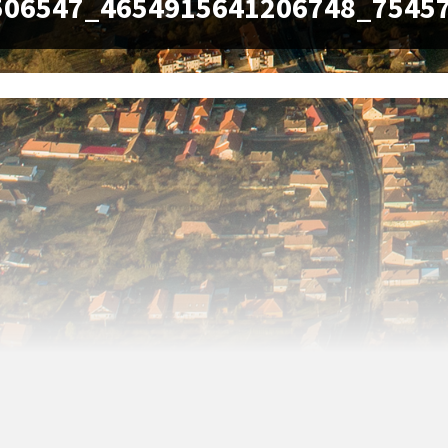
506547_4654915641206748_7545