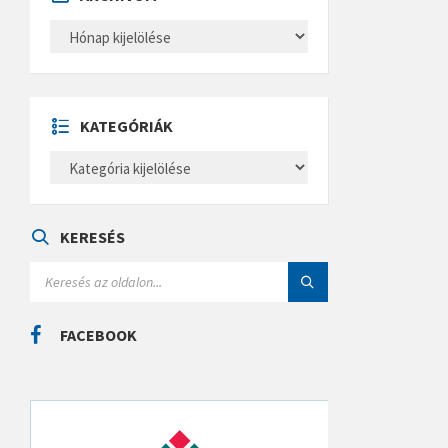
A
R
C
H
Í
V
U
KATEGÓRIÁK
M
K
A
T
E
G
Ó
KERESÉS
R
I
S
Á
E
K
A
R
C
FACEBOOK
H
: