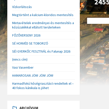
245
Vízkorlátozás
Megtörtént a kalcium-kloridos mentesítés
Mintavételek eredményei és mentesítés a
kőzúzalékkal ellátott területeken
FŐZŐVERSENY 2026
SÉ HONVÉD SE TOBORZÓ
SÉI GYERKŐC FESZTIVÁL és Falunap 2026
(nincs cím)
Vasi Vasember
HAMAROSAN JÖN! JÖN! JÖN!
Harmadfokú hőségriasztást rendeltek el –
40 fokos kánikula is jöhet
ARCHÍVUM