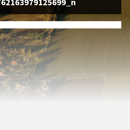
762163979125699_n