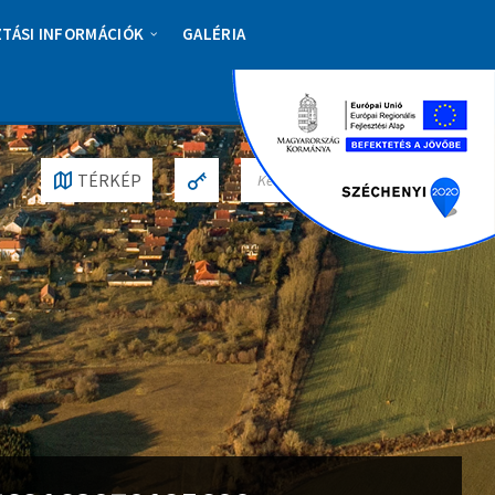
ZTÁSI INFORMÁCIÓK
GALÉRIA
S
TÉRKÉP
E
A
R
C
H
: