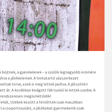
szú böjtnek, a gyerekeknek – a szülők legnagyobb örömére
 újítva a játékelemek. A hintatartó vázszerkezet
oltak törve, ezek is meg lettek javítva. A játszótéri
ett át. A korábban kivágott fák tuskói ki lettek szedve. A
z rendszeresen megismétlődik!
! Tehát, többek között a felnőttek csak maszkban
ell a csoportosulást, a játékokat gyermekeink csak