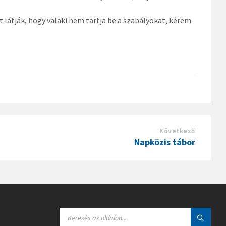
zt látják, hogy valaki nem tartja be a szabályokat, kérem
Következő
Napközis tábor
S
E