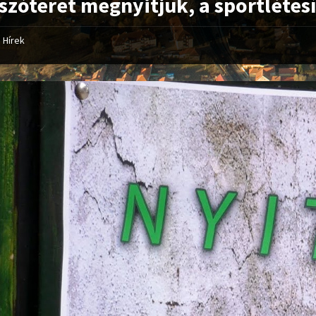
tszóteret megnyitjuk, a sportléte
Hírek