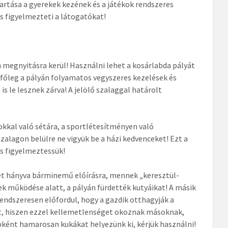
tartása a gyerekek kezének és a játékok rendszeres
is figyelmezteti a látogatókat!
n megnyitásra kerül! Használni lehet a kosárlabda pályát
, főleg a pályán folyamatos vegyszeres kezelések és
s le lesznek zárva! A jelölő szalaggal határolt
kkal való sétára, a sportlétesítményen való
 szalagon belülre ne vigyük be a házi kedvenceket! Ezt a
 is figyelmeztessük!
yet hányva bárminemű előírásra, mennek „keresztül-
ek működése alatt, a pályán fürdették kutyáikat! A másik
rendszeresen előfordul, hogy a gazdik otthagyják a
t, hiszen ezzel kellemetlenséget okoznak másoknak,
ként hamarosan kukákat helyezünk ki, kérjük használni!