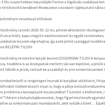
2-3 fős csoportokban használják! Fontos a higiéniás szabályok be
e fertőtlenítő kendővel! Mindezekre a kirakott tájékoztató tábla 
esítményre vonatkozó előírások
étesítmény szintén 2020. 05. 22-én, péntek délutántól részlegese
őfi utca felőli, kapu mögötti edzőterületet! Az egyéb területeken
nkálatok lesznek végrehajtva, így ezek jelölő szalaggal továbbra i
kre BELÉPNI TILOS!!
étesítmény területére kutyát bevinni SZIGORÚAN TILOS! A kutyuso
sra, továbbra is az Aranypatak melletti sáv van kijelölve, a jelölő
ett táblák is jelzik, tartsuk be a szabályt és erre embertársainkat
zombathelyről is rengetegen hoznak ki kutyákat sétáltatni, fitt
Előfordult többek között olyan is, hogy a pálya öntözőrendszerén
os probléma a kutyapiszok összeszedése! Tisztelet a kivételnek, 
t”! Kérem a kutyatulajdonosokat, hogy figyelmeztessék egymás
élve az önkormányzati munkásokról, akik nyírják a füvet… Egyéb