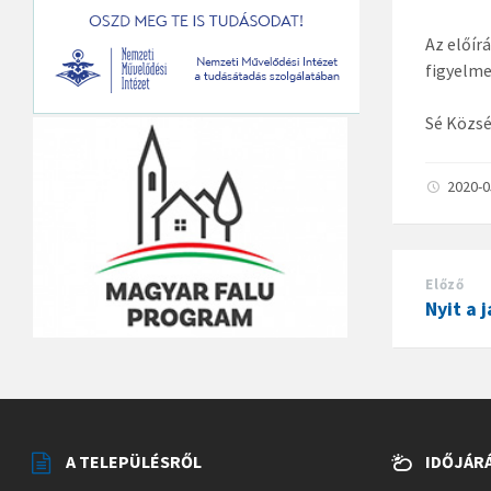
Az előír
figyelme
Sé Közs
2020-
Előző
Nyit a 
A TELEPÜLÉSRŐL
IDŐJÁR