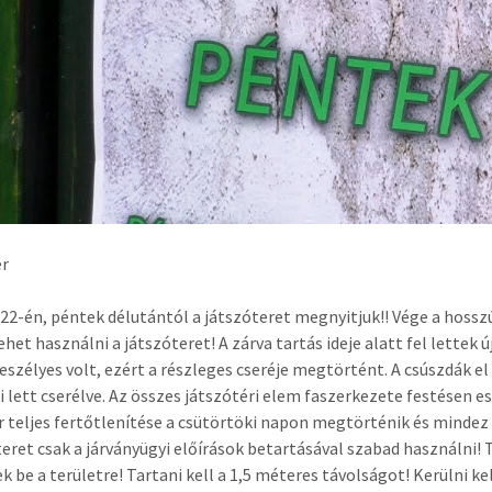
ér
. 22-én, péntek délutántól a játszóteret megnyitjuk!! Vége a hos
lehet használni a játszóteret! A zárva tartás ideje alatt fel lettek
eszélyes volt, ezért a részleges cseréje megtörtént. A csúszdák el v
 lett cserélve
. Az összes játszótéri elem faszerkezete festésen es
r teljes fertőtlenítése a csütörtöki napon megtörténik és minde
teret csak a járványügyi előírások betartásával szabad használni
k be a területre! Tartani kell a 1,5 méteres távolságot! Kerülni k