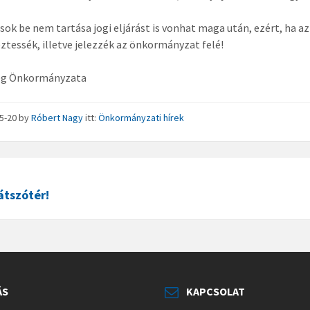
ások be nem tartása jogi eljárást is vonhat maga után, ezért, ha a
ztessék, illetve jelezzék az önkormányzat felé!
ég Önkormányzata
05-20
by
Róbert Nagy
itt:
Önkormányzati hírek
játszótér!
ÁS
KAPCSOLAT