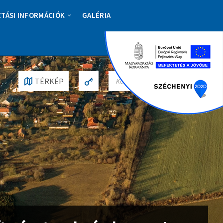
ZTÁSI INFORMÁCIÓK
GALÉRIA
S
TÉRKÉP
E
A
R
C
H
: