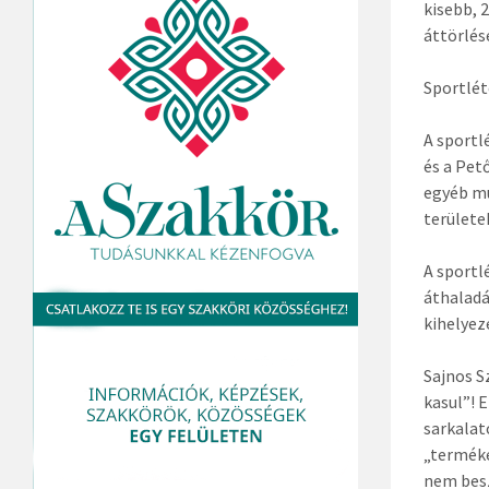
kisebb, 
áttörlés
Sportlét
A sportl
és a Pet
egyéb mu
területe
A sportl
áthaladá
kihelyez
Sajnos S
kasul”! 
sarkalat
„terméke
nem besz