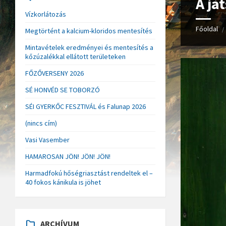
A já
Vízkorlátozás
Főoldal
/
Megtörtént a kalcium-kloridos mentesítés
Mintavételek eredményei és mentesítés a
kőzúzalékkal ellátott területeken
FŐZŐVERSENY 2026
SÉ HONVÉD SE TOBORZÓ
SÉI GYERKŐC FESZTIVÁL és Falunap 2026
(nincs cím)
Vasi Vasember
HAMAROSAN JÖN! JÖN! JÖN!
Harmadfokú hőségriasztást rendeltek el –
40 fokos kánikula is jöhet
ARCHÍVUM