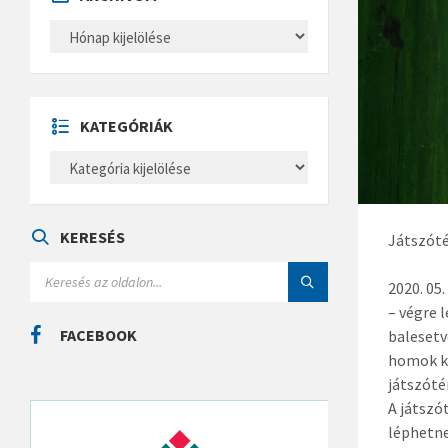
A
R
C
H
Í
V
U
KATEGÓRIÁK
M
K
A
T
E
G
Ó
KERESÉS
Játszót
R
I
S
Á
E
2020. 05
K
A
– végre 
R
C
FACEBOOK
balesetv
H
homok ki
:
játszóté
A játszó
léphetne