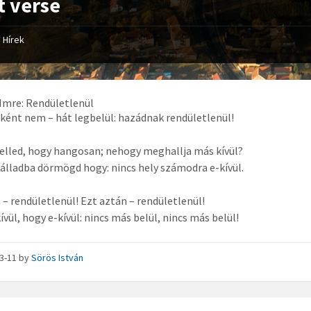
t verse
Hírek
Imre: Rendületlenül
ként nem – hát legbelül: hazádnak rendületlenül!
telled, hogy hangosan; nehogy meghallja más kívül?
álladba dörmögd hogy: nincs hely számodra e-kívül.
 – rendületlenül! Ezt aztán – rendületlenül!
ívül, hogy e-kívül: nincs más belül, nincs más belül!
03-11
by
Sörös István