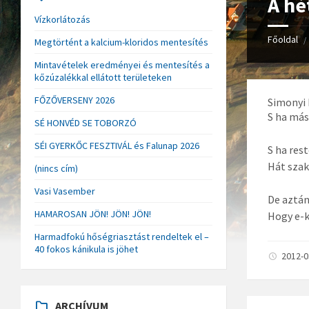
A hé
Vízkorlátozás
Főoldal
/
Megtörtént a kalcium-kloridos mentesítés
Mintavételek eredményei és mentesítés a
kőzúzalékkal ellátott területeken
FŐZŐVERSENY 2026
Simonyi 
S ha más
SÉ HONVÉD SE TOBORZÓ
SÉI GYERKŐC FESZTIVÁL és Falunap 2026
S ha res
Hát szak
(nincs cím)
Vasi Vasember
De aztán
HAMAROSAN JÖN! JÖN! JÖN!
Hogy e-k
Harmadfokú hőségriasztást rendeltek el –
40 fokos kánikula is jöhet
2012-
ARCHÍVUM