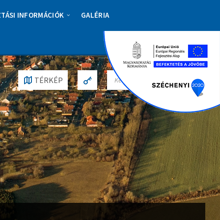
ZTÁSI INFORMÁCIÓK
GALÉRIA
S
TÉRKÉP
E
A
R
C
H
: