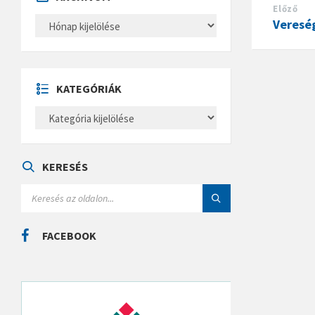
Előző
A
Veresé
R
C
H
Í
V
U
KATEGÓRIÁK
M
K
A
T
E
G
Ó
KERESÉS
R
I
S
Á
E
K
A
R
C
FACEBOOK
H
: