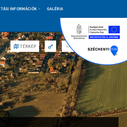
ZTÁSI INFORMÁCIÓK
GALÉRIA
S
TÉRKÉP
E
A
R
C
H
: