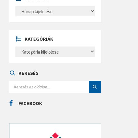
A
R
C
H
Í
V
U
KATEGÓRIÁK
M
K
A
T
E
G
Ó
KERESÉS
R
I
S
Á
E
K
A
R
C
FACEBOOK
H
: