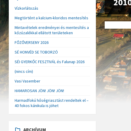
201
Vízkorlátozás
Megtörtént a kalcium-kloridos mentesítés
Mintavételek eredményei és mentesítés a
kőzúzalékkal ellátott területeken
FŐZŐVERSENY 2026
SÉ HONVÉD SE TOBORZÓ
SÉI GYERKŐC FESZTIVÁL és Falunap 2026
(nincs cím)
Vasi Vasember
HAMAROSAN JÖN! JÖN! JÖN!
Harmadfokú hőségriasztást rendeltek el –
40 fokos kánikula is jöhet
ARCHÍVUM