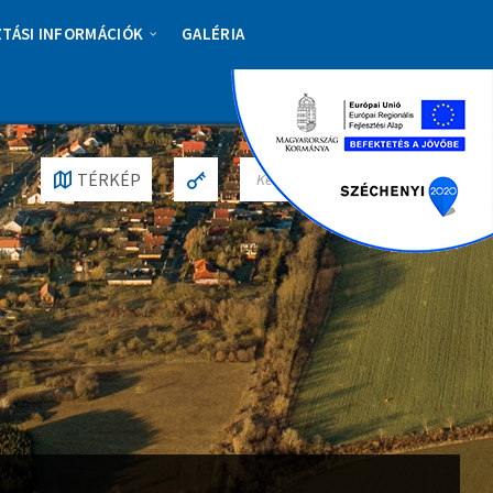
ZTÁSI INFORMÁCIÓK
GALÉRIA
S
TÉRKÉP
E
A
R
C
H
: