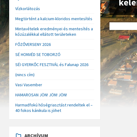
kel
Vízkorlátozás
Megtörtént a kalcium-kloridos mentesítés
Mintavételek eredményei és mentesítés a
kőzúzalékkal ellátott területeken
FŐZŐVERSENY 2026
SÉ HONVÉD SE TOBORZÓ
SÉI GYERKŐC FESZTIVÁL és Falunap 2026
(nincs cím)
Vasi Vasember
HAMAROSAN JÖN! JÖN! JÖN!
Harmadfokú hőségriasztást rendeltek el –
40 fokos kánikula is jöhet
ARCHÍVUM