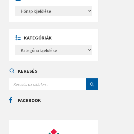
A
R
C
H
Í
V
U
KATEGÓRIÁK
M
K
A
T
E
G
Ó
KERESÉS
R
I
S
Á
E
K
A
R
C
FACEBOOK
H
: