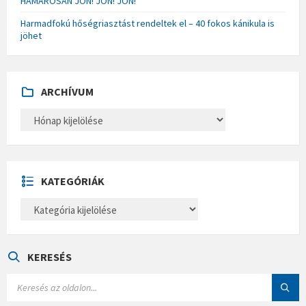
HAMAROSAN JÖN! JÖN! JÖN!
Harmadfokú hőségriasztást rendeltek el – 40 fokos kánikula is
jöhet
ARCHÍVUM
A
R
C
H
Í
V
U
KATEGÓRIÁK
M
K
A
T
E
G
Ó
KERESÉS
R
I
S
Á
E
K
A