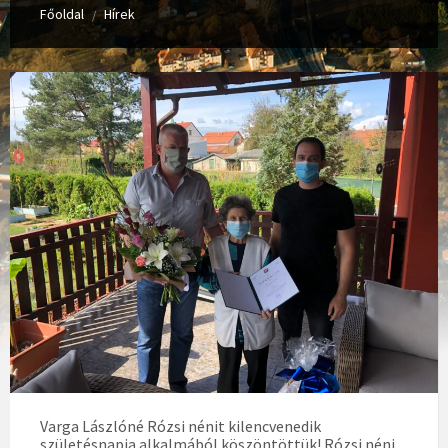
Főoldal
Hírek
/
Varga Lászlóné Rózsi nénit kilencvenedik
születésnapja alkalmából köszöntöttük! Rózsi néni