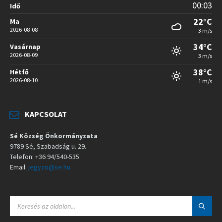
00:03
Idő
22°C
Ma
2026-08-08
3 m/s
34°C
Vasárnap
2026-08-09
3 m/s
38°C
Hétfő
2026-08-10
1 m/s
KAPCSOLAT
Sé Község Önkormányzata
9789 Sé, Szabadság u. 29.
Telefon: +36 94/540-535
Email:
jegyzo@se.hu
S
E
A