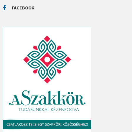
R
C
FACEBOOK
H
: