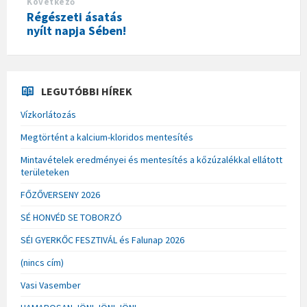
Következő
Régészeti ásatás
nyílt napja Sében!
LEGUTÓBBI HÍREK
Vízkorlátozás
Megtörtént a kalcium-kloridos mentesítés
Mintavételek eredményei és mentesítés a kőzúzalékkal ellátott
területeken
FŐZŐVERSENY 2026
SÉ HONVÉD SE TOBORZÓ
SÉI GYERKŐC FESZTIVÁL és Falunap 2026
(nincs cím)
Vasi Vasember