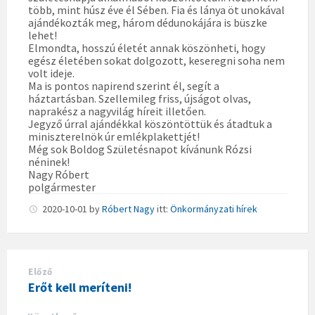
több, mint húsz éve él Sében. Fia és lánya öt unokával
ajándékozták meg, három dédunokájára is büszke
lehet!
Elmondta, hosszú életét annak köszönheti, hogy
egész életében sokat dolgozott, keseregni soha nem
volt ideje.
Ma is pontos napirend szerint él, segít a
háztartásban. Szellemileg friss, újságot olvas,
naprakész a nagyvilág híreit illetően.
Jegyző úrral ajándékkal köszöntöttük és átadtuk a
miniszterelnök úr emlékplakettjét!
Még sok Boldog Születésnapot kívánunk Rózsi
néninek!
Nagy Róbert
polgármester
2020-10-01
by
Róbert Nagy
itt:
Önkormányzati hírek
Előző
Erőt kell meríteni!