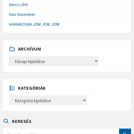
(nincs cím)
Vasi Vasember
HAMAROSAN JÖN! JÖN! JÖN!
ARCHÍVUM
A
R
C
H
Í
V
U
KATEGÓRIÁK
M
K
A
T
E
G
Ó
KERESÉS
R
I
S
Á