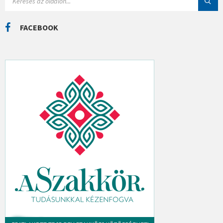
E
K
A
R
C
FACEBOOK
H
: