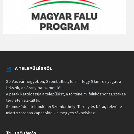
A TELEPÜLÉSRŐL
Sé Vas vármegyében, Szombathelytől mintegy 5 km-re nyugatra
fekszik, az Arany-patak mentén.
A patak kettéosztja a települést, a történelmi faluközpont Északsé
területén alakult ki.
Szomszédos települései Szombathely, Torony és Nárai, fekvése
miatt szorosan kapcsolódik a megyeszékhelyhez.
IDŐJÁRÁS