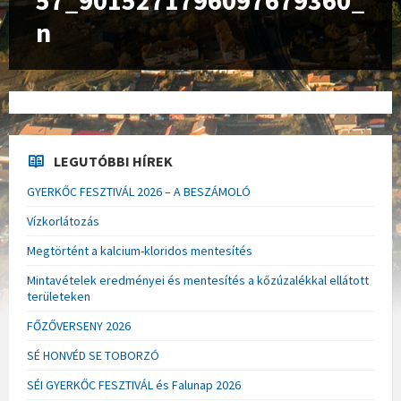
57_9015271796097679360_
n
LEGUTÓBBI HÍREK
GYERKŐC FESZTIVÁL 2026 – A BESZÁMOLÓ
Vízkorlátozás
Megtörtént a kalcium-kloridos mentesítés
Mintavételek eredményei és mentesítés a kőzúzalékkal ellátott
területeken
FŐZŐVERSENY 2026
SÉ HONVÉD SE TOBORZÓ
SÉI GYERKŐC FESZTIVÁL és Falunap 2026