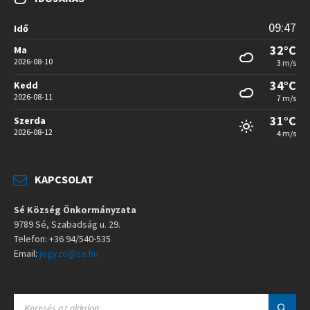
09:47
Idő
32°C
Ma
2026-08-10
3 m/s
34°C
Kedd
2026-08-11
7 m/s
31°C
Szerda
2026-08-12
4 m/s
KAPCSOLAT
Sé Község Önkormányzata
9789 Sé, Szabadság u. 29.
Telefon: +36 94/540-535
Email:
jegyzo@se.hu
S
E