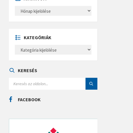
A
R
C
H
Í
V
U
KATEGÓRIÁK
M
K
A
T
E
G
Ó
KERESÉS
R
I
S
Á
E
K
A
R
C
FACEBOOK
H
: