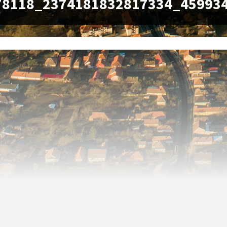
78118_2374181832817334_45993