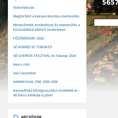
565
Vízkorlátozás
Megtörtént a kalcium-kloridos mentesítés
Mintavételek eredményei és mentesítés a
kőzúzalékkal ellátott területeken
FŐZŐVERSENY 2026
SÉ HONVÉD SE TOBORZÓ
SÉI GYERKŐC FESZTIVÁL és Falunap 2026
(nincs cím)
Vasi Vasember
HAMAROSAN JÖN! JÖN! JÖN!
Harmadfokú hőségriasztást rendeltek el –
40 fokos kánikula is jöhet
ARCHÍVUM