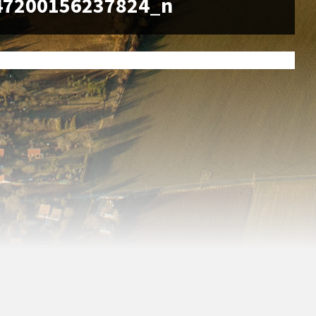
47200156237824_n