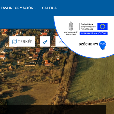
ZTÁSI INFORMÁCIÓK
GALÉRIA
S
TÉRKÉP
E
A
R
C
H
: