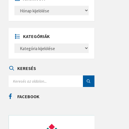
A
R
C
H
Í
V
U
KATEGÓRIÁK
M
K
A
T
E
G
Ó
KERESÉS
R
I
S
Á
E
K
A
R
C
FACEBOOK
H
: