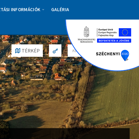
ZTÁSI INFORMÁCIÓK
GALÉRIA
S
TÉRKÉP
E
A
R
C
H
: