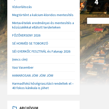
4
Vízkorlátozás
Megtörtént a kalcium-kloridos mentesítés
Mintavételek eredményei és mentesítés a
kőzúzalékkal ellátott területeken
FŐZŐVERSENY 2026
SÉ HONVÉD SE TOBORZÓ
SÉI GYERKŐC FESZTIVÁL és Falunap 2026
(nincs cím)
Vasi Vasember
HAMAROSAN JÖN! JÖN! JÖN!
Harmadfokú hőségriasztást rendeltek el –
40 fokos kánikula is jöhet
ARCHÍVUM