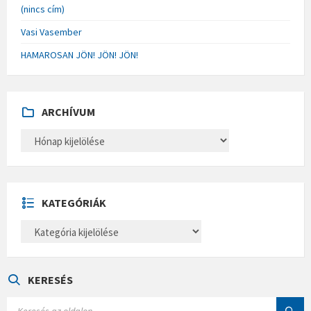
(nincs cím)
Vasi Vasember
HAMAROSAN JÖN! JÖN! JÖN!
ARCHÍVUM
A
R
C
H
Í
V
U
KATEGÓRIÁK
M
K
A
T
E
G
Ó
KERESÉS
R
I
S
Á