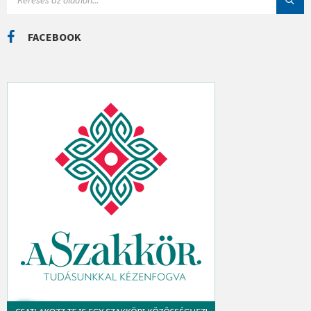
E
K
A
R
C
FACEBOOK
H
: