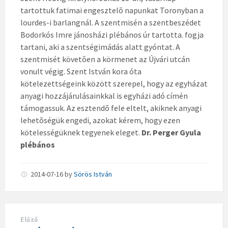
tartottuk fatimai engesztelõ napunkat Toronyban a
lourdes-i barlangnál. A szentmisén a szentbeszédet
Bodorkós Imre jánosházi plébános úr tartotta. fogja
tartani, aki a szentségimádás alatt gyóntat. A
szentmisét követõen a körmenet az Újvári utcán
vonult végig. Szent István kora óta
kötelezettségeink között szerepel, hogy az egyházat
anyagi hozzájárulásainkkal is egyházi adó címén
támogassuk. Az esztendõ fele eltelt, akiknek anyagi
lehetõségük engedi, azokat kérem, hogy ezen
kötelességüknek tegyenek eleget.
Dr. Perger Gyula
plébános
2014-07-16
by
Sörös István
Előző