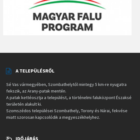
A TELEPÜLÉSRŐL
Sé Vas vármegyében, Szombathelytől mintegy 5 km-re nyugatra
fekszik, az Arany-patak mentén.
A patak kettéosztja a települést, a történelmi faluközpont Északsé
területén alakult ki.
Szomszédos települései Szombathely, Torony és Nárai, fekvése
miatt szorosan kapcsolódik a megyeszékhelyhez.
IDŐJÁRÁS