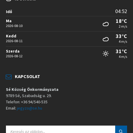
04:52
Idő
18°C
Ma
2026-08-10
2 m/s
33°C
Kedd
2026-08-11
4 m/s
31°C
Szerda
2026-08-12
4 m/s
KAPCSOLAT
Sé Község Önkormányzata
9789 Sé, Szabadság u. 29.
Telefon: +36 94/540-535
Email:
jegyzo@se.hu
S
E