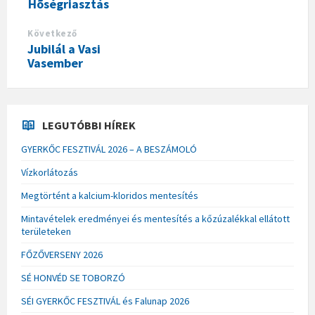
Hõségriasztás
Következő
Jubilál a Vasi
Vasember
LEGUTÓBBI HÍREK
GYERKŐC FESZTIVÁL 2026 – A BESZÁMOLÓ
Vízkorlátozás
Megtörtént a kalcium-kloridos mentesítés
Mintavételek eredményei és mentesítés a kőzúzalékkal ellátott
területeken
FŐZŐVERSENY 2026
SÉ HONVÉD SE TOBORZÓ
SÉI GYERKŐC FESZTIVÁL és Falunap 2026