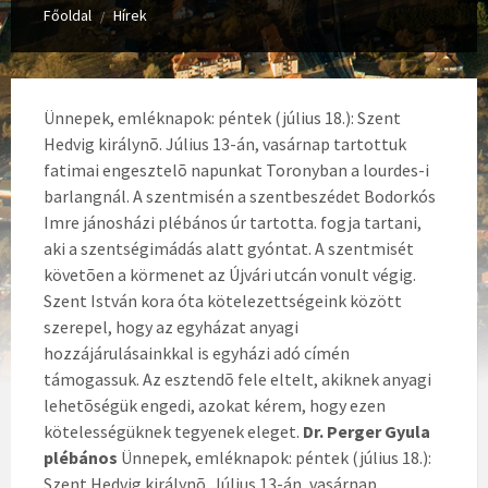
Főoldal
Hírek
/
Ünnepek, emléknapok: péntek (július 18.): Szent
Hedvig királynõ. Július 13-án, vasárnap tartottuk
fatimai engesztelõ napunkat Toronyban a lourdes-i
barlangnál. A szentmisén a szentbeszédet Bodorkós
Imre jánosházi plébános úr tartotta. fogja tartani,
aki a szentségimádás alatt gyóntat. A szentmisét
követõen a körmenet az Újvári utcán vonult végig.
Szent István kora óta kötelezettségeink között
szerepel, hogy az egyházat anyagi
hozzájárulásainkkal is egyházi adó címén
támogassuk. Az esztendõ fele eltelt, akiknek anyagi
lehetõségük engedi, azokat kérem, hogy ezen
kötelességüknek tegyenek eleget.
Dr. Perger Gyula
plébános
Ünnepek, emléknapok: péntek (július 18.):
Szent Hedvig királynõ. Július 13-án, vasárnap