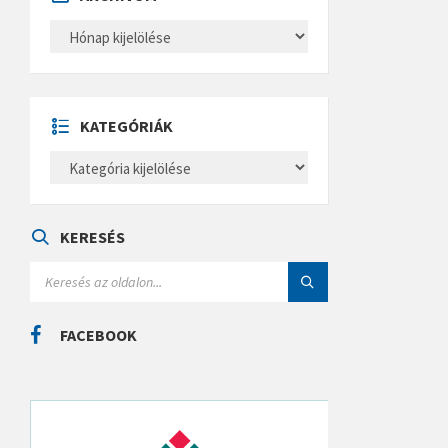
A
R
C
H
Í
V
U
KATEGÓRIÁK
M
K
A
T
E
G
Ó
KERESÉS
R
I
S
Á
E
K
A
R
C
FACEBOOK
H
: