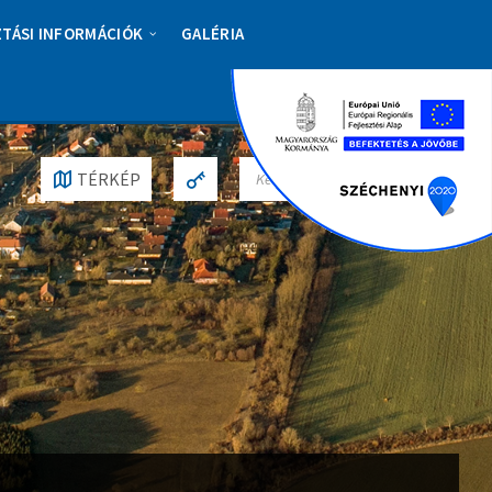
ZTÁSI INFORMÁCIÓK
GALÉRIA
S
TÉRKÉP
E
A
R
C
H
: