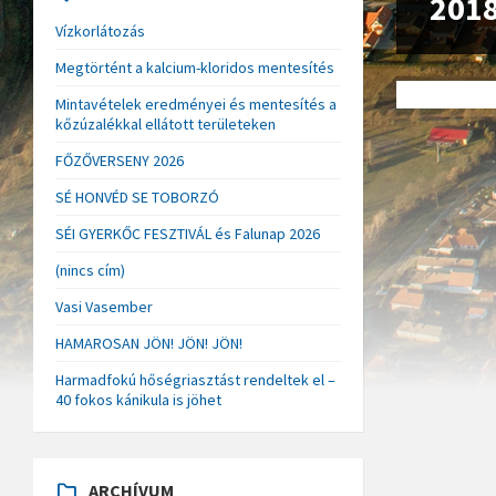
201
Vízkorlátozás
Megtörtént a kalcium-kloridos mentesítés
Mintavételek eredményei és mentesítés a
kőzúzalékkal ellátott területeken
FŐZŐVERSENY 2026
SÉ HONVÉD SE TOBORZÓ
SÉI GYERKŐC FESZTIVÁL és Falunap 2026
(nincs cím)
Vasi Vasember
HAMAROSAN JÖN! JÖN! JÖN!
Harmadfokú hőségriasztást rendeltek el –
40 fokos kánikula is jöhet
ARCHÍVUM