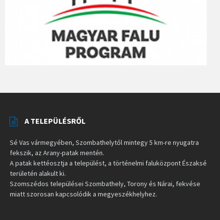
A TELEPÜLÉSRŐL
Sé Vas vármegyében, Szombathelytől mintegy 5 km-re nyugatra
fekszik, az Arany-patak mentén.
A patak kettéosztja a települést, a történelmi faluközpont Északsé
területén alakult ki.
Szomszédos települései Szombathely, Torony és Nárai, fekvése
miatt szorosan kapcsolódik a megyeszékhelyhez.