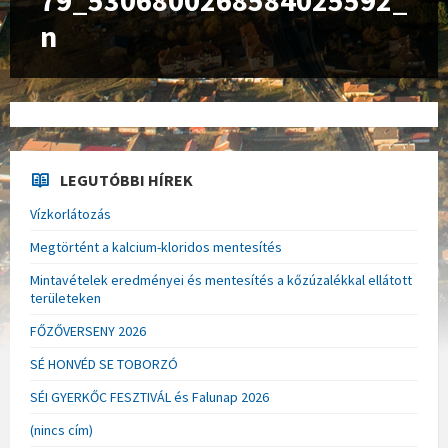
79_5306800268584025592_
n
LEGUTÓBBI HÍREK
Vízkorlátozás
Megtörtént a kalcium-kloridos mentesítés
Mintavételek eredményei és mentesítés a kőzúzalékkal ellátott
területeken
FŐZŐVERSENY 2026
SÉ HONVÉD SE TOBORZÓ
SÉI GYERKŐC FESZTIVÁL és Falunap 2026
(nincs cím)