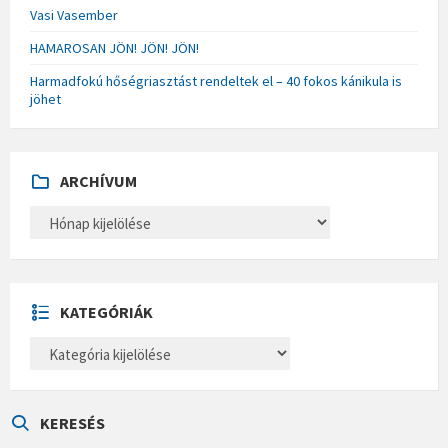
Vasi Vasember
HAMAROSAN JÖN! JÖN! JÖN!
Harmadfokú hőségriasztást rendeltek el – 40 fokos kánikula is
jöhet
ARCHÍVUM
A
R
C
H
Í
V
U
KATEGÓRIÁK
M
K
A
T
E
G
Ó
KERESÉS
R