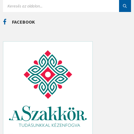
I
S
Á
E
K
A
R
C
FACEBOOK
H
: