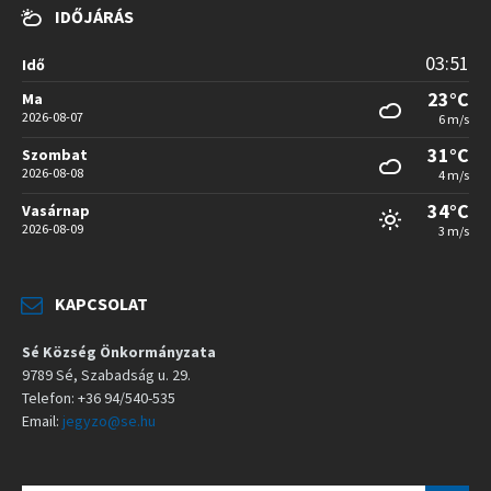
IDŐJÁRÁS
03:51
Idő
23°C
Ma
2026-08-07
6 m/s
31°C
Szombat
2026-08-08
4 m/s
34°C
Vasárnap
2026-08-09
3 m/s
KAPCSOLAT
Sé Község Önkormányzata
9789 Sé, Szabadság u. 29.
Telefon: +36 94/540-535
Email:
jegyzo@se.hu