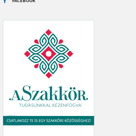
FACEBOOK
H
: