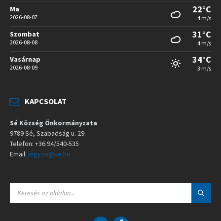
22°C
Ma
2026-08-07
4 m/s
31°C
Szombat
2026-08-08
4 m/s
34°C
Vasárnap
2026-08-09
3 m/s
KAPCSOLAT
Sé Község Önkormányzata
9789 Sé, Szabadság u. 29.
Telefon: +36 94/540-535
Email:
jegyzo@se.hu
S
E
A
R
C
E
F