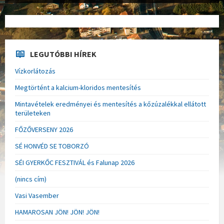
LEGUTÓBBI HÍREK
Vízkorlátozás
Megtörtént a kalcium-kloridos mentesítés
Mintavételek eredményei és mentesítés a kőzúzalékkal ellátott
területeken
FŐZŐVERSENY 2026
SÉ HONVÉD SE TOBORZÓ
SÉI GYERKŐC FESZTIVÁL és Falunap 2026
(nincs cím)
Vasi Vasember
HAMAROSAN JÖN! JÖN! JÖN!