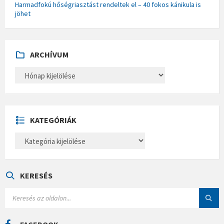
Harmadfokú hőségriasztást rendeltek el – 40 fokos kánikula is
jöhet
ARCHÍVUM
A
R
C
H
Í
V
U
KATEGÓRIÁK
M
K
A
T
E
G
Ó
KERESÉS
R
I
S
Á
E
K
A
R
C