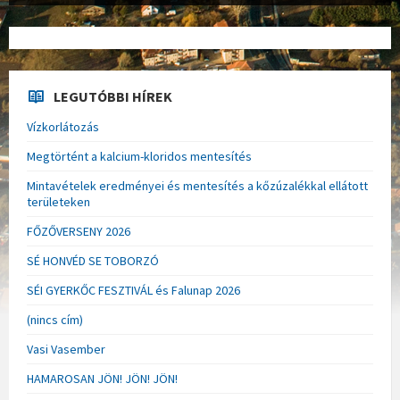
LEGUTÓBBI HÍREK
Vízkorlátozás
Megtörtént a kalcium-kloridos mentesítés
Mintavételek eredményei és mentesítés a kőzúzalékkal ellátott
területeken
FŐZŐVERSENY 2026
SÉ HONVÉD SE TOBORZÓ
SÉI GYERKŐC FESZTIVÁL és Falunap 2026
(nincs cím)
Vasi Vasember
HAMAROSAN JÖN! JÖN! JÖN!