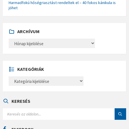
Harmadfokú hőségriasztást rendeltek el – 40 fokos kánikula is
jöhet
ARCHÍVUM
A
R
C
H
Í
V
U
KATEGÓRIÁK
M
K
A
T
E
G
Ó
KERESÉS
R
I
S
Á
E
K
A
R
C