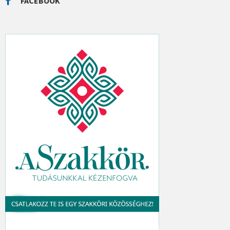
FACEBOOK
H
: