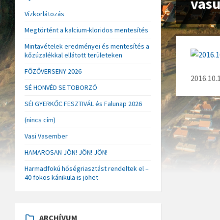
vasu
Vízkorlátozás
Megtörtént a kalcium-kloridos mentesítés
Mintavételek eredményei és mentesítés a
kőzúzalékkal ellátott területeken
FŐZŐVERSENY 2026
2016.10.
SÉ HONVÉD SE TOBORZÓ
SÉI GYERKŐC FESZTIVÁL és Falunap 2026
(nincs cím)
Vasi Vasember
HAMAROSAN JÖN! JÖN! JÖN!
Harmadfokú hőségriasztást rendeltek el –
40 fokos kánikula is jöhet
ARCHÍVUM