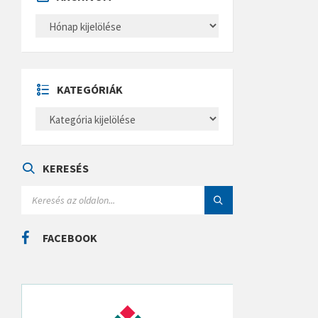
A
R
C
H
Í
V
U
KATEGÓRIÁK
M
K
A
T
E
G
Ó
KERESÉS
R
I
S
Á
E
K
A
R
C
FACEBOOK
H
: