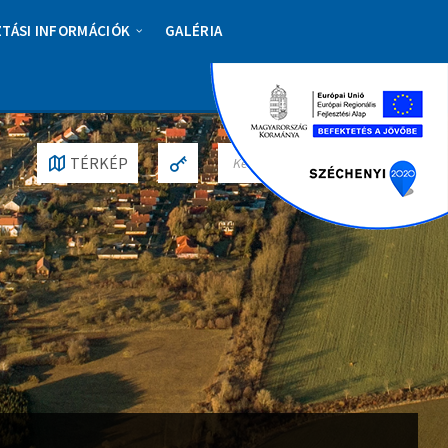
ZTÁSI INFORMÁCIÓK
GALÉRIA
S
TÉRKÉP
E
A
R
C
H
: