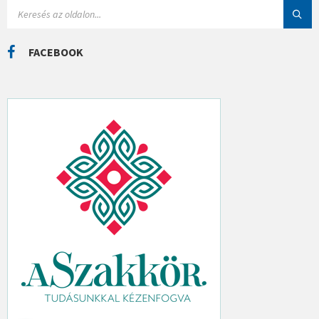
I
S
Á
E
K
A
R
C
FACEBOOK
H
: