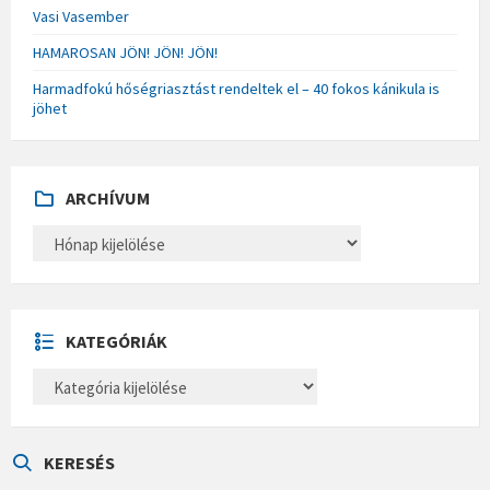
Vasi Vasember
HAMAROSAN JÖN! JÖN! JÖN!
Harmadfokú hőségriasztást rendeltek el – 40 fokos kánikula is
jöhet
ARCHÍVUM
A
R
C
H
Í
V
U
KATEGÓRIÁK
M
K
A
T
E
G
Ó
KERESÉS
R