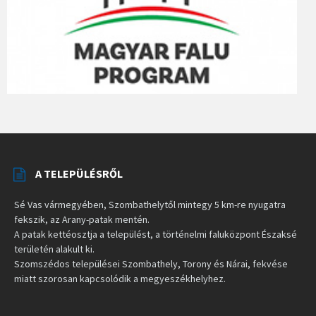
A TELEPÜLÉSRŐL
Sé Vas vármegyében, Szombathelytől mintegy 5 km-re nyugatra
fekszik, az Arany-patak mentén.
A patak kettéosztja a települést, a történelmi faluközpont Északsé
területén alakult ki.
Szomszédos települései Szombathely, Torony és Nárai, fekvése
miatt szorosan kapcsolódik a megyeszékhelyhez.