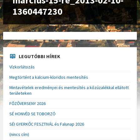
marcius-15-re_2013-02-10-
1360447230
LEGUTÓBBI HÍREK
Vízkorlátozás
Megtörtént a kalcium-kloridos mentesítés
Mintavételek eredményei és mentesítés a kőzúzalékkal ellátott
területeken
FŐZŐVERSENY 2026
SÉ HONVÉD SE TOBORZÓ
SÉI GYERKŐC FESZTIVÁL és Falunap 2026
(nincs cím)